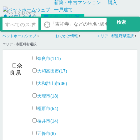
新築・中古
マンション
購入
一戸建て
ペットとおでかけ
保存した条件
お気に入り
0
件
ペットホームウェブ
おでかけ情報
エリア - 都道府県選択
エリア - 市区町村選択
奈良市(111)
奈
大和高田市(17)
良県
大和郡山市(36)
天理市(18)
橿原市(54)
桜井市(14)
五條市(8)