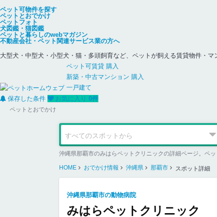
ペット可物件を探す
ペットとおでかけ
ペットフォト
犬図鑑・猫図鑑
ペットと暮らしのwebマガジン
不動産会社・ペット関連サービス業の方へ
大型犬・中型犬・小型犬・猫・多頭飼育など、ペットが飼える賃貸物件・マ
ペット可
賃貸
購入
新築・中古
マンション
購入
一戸建て
保存した条件
お気に入り
0
件
ペットとおでかけ
沖縄県那覇市のみはらペットクリニックの詳細ページ。ペッ
HOME
おでかけ情報
沖縄県
那覇市
スポット詳細
沖縄県那覇市の動物病院
みはらペットクリニック