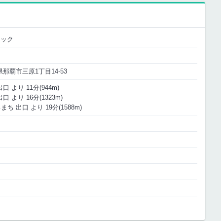
ニック
縄県那覇市三原1丁目14-53
 より 11分(944m)
 より 16分(1323m)
ち 出口 より 19分(1588m)