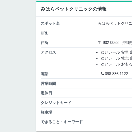
みはらペットクリニックの情報
スポット名
みはらペットクリ
URL
住所
〒 902-0063 沖
アクセス
ゆいレール 安里 出口
ゆいレール 牧志 出口
ゆいレール おもろま
電話
098-836-1122
営業時間
定休日
クレジットカード
駐車場
できること・キーワード