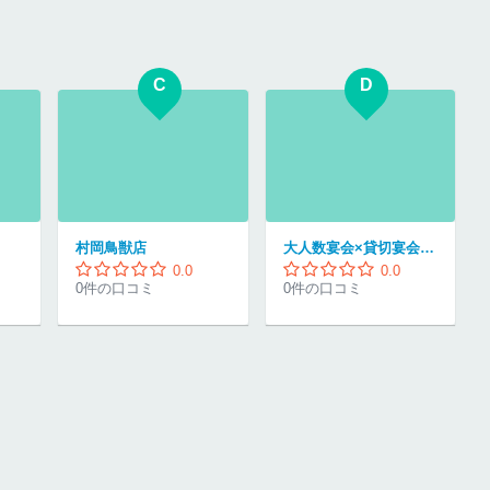
C
D
村岡鳥獣店
大人数宴会×貸切宴会×黒毛和牛 『肉バル SHOUTAIAN 船橋店』
0.0
0.0
0件の口コミ
0件の口コミ