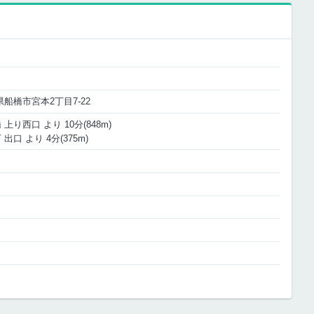
葉県船橋市宮本2丁目7-22
上り西口 より 10分(848m)
口 より 4分(375m)