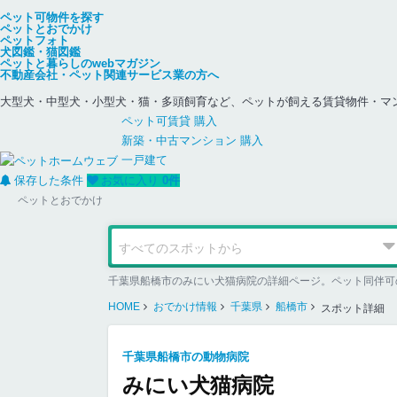
ペット可物件を探す
ペットとおでかけ
ペットフォト
犬図鑑・猫図鑑
ペットと暮らしのwebマガジン
不動産会社・ペット関連サービス業の方へ
大型犬・中型犬・小型犬・猫・多頭飼育など、ペットが飼える賃貸物件・マ
ペット可
賃貸
購入
新築・中古
マンション
購入
一戸建て
保存した条件
お気に入り
0
件
ペットとおでかけ
千葉県船橋市のみにい犬猫病院の詳細ページ。ペット同伴可
HOME
おでかけ情報
千葉県
船橋市
スポット詳細
千葉県船橋市の動物病院
みにい犬猫病院