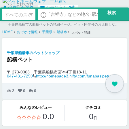
一戸建て
ペットとおでかけ
保存した条件
お気に入り
0
件
千葉県船橋市の船橋ペットの詳細ページ。ペット同伴可のお店探しならペットホームウェブ。ペット可賃貸のお部屋探し、ペット可マンション購入のご検討時にもご利用ください。
HOME
おでかけ情報
千葉県
船橋市
スポット詳細
千葉県船橋市のペットショップ
船橋ペット
〒 273-0003
千葉県船橋市宮本4丁目18-11
047-431-7259
http://homepage3.nifty.com/funabasipet/
2
0
0
みんなのレビュー
クチコミ
0.0
0
件