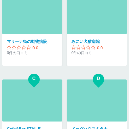
マリーナ街の動物病院
みにい犬猫病院
0.0
0.0
0件の口コミ
0件の口コミ
C
D
Cafe&Bar STAILE
ドッグハウスミタカ