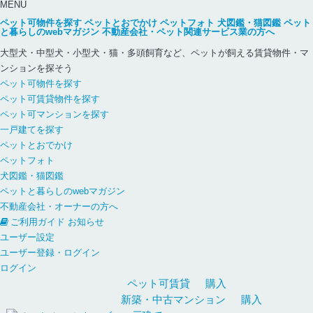
MENU
ペット可物件を探す
ペットとおでかけ
ペットフォト
犬図鑑・猫図鑑
ペット
と暮らしのwebマガジン
不動産会社・ペット関連サービス業の方へ
大型犬・中型犬・小型犬・猫・多頭飼育など、ペットが飼える賃貸物件・マ
ンションを探そう
ペット可物件を探す
ペット可賃貸物件を探す
ペット可マンションを探す
一戸建てを探す
ペットとおでかけ
ペットフォト
犬図鑑・猫図鑑
ペットと暮らしのwebマガジン
不動産会社・オーナーの方へ
ご利用ガイド
お知らせ
ユーザー設定
ユーザー登録・ログイン
ログイン
ペット可
賃貸
購入
新築・中古
マンション
購入