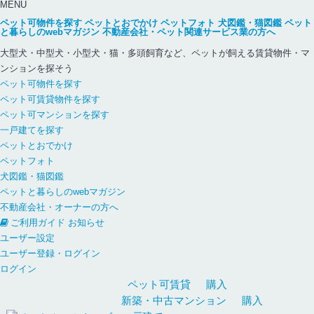
MENU
ペット可物件を探す
ペットとおでかけ
ペットフォト
犬図鑑・猫図鑑
ペット
と暮らしのwebマガジン
不動産会社・ペット関連サービス業の方へ
大型犬・中型犬・小型犬・猫・多頭飼育など、ペットが飼える賃貸物件・マ
ンションを探そう
ペット可物件を探す
ペット可賃貸物件を探す
ペット可マンションを探す
一戸建てを探す
ペットとおでかけ
ペットフォト
犬図鑑・猫図鑑
ペットと暮らしのwebマガジン
不動産会社・オーナーの方へ
ご利用ガイド
お知らせ
ユーザー設定
ユーザー登録・ログイン
ログイン
ペット可
賃貸
購入
新築・中古
マンション
購入