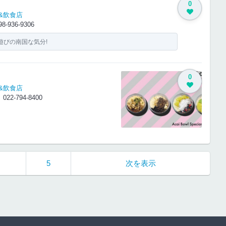
0
&飲食店
98-936-9306
遊びの南国な気分!
0
&飲食店
1
022-794-8400
…
5
次を表示