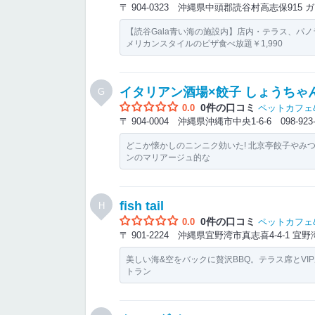
〒 904-0323 沖縄県中頭郡読谷村高志保91
【読谷Gala青い海の施設内】店内・テラス、パノ
メリカンスタイルのピザ食べ放題￥1,990
イタリアン酒場×餃子 しょうちゃ
G
0件の口コミ
0.0
ペットカフェ
〒 904-0004 沖縄県沖縄市中央1-6-6
098-923
どこか懐かしのニンニク効いた! 北京亭餃子やみつ
ンのマリアージュ的な
fish tail
H
0件の口コミ
0.0
ペットカフェ
〒 901-2224 沖縄県宜野湾市真志喜4-4-1
美しい海&空をバックに贅沢BBQ。テラス席とVI
トラン