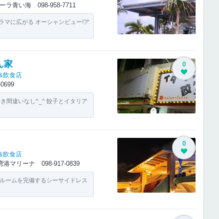
5 ガーラ青い海
098-958-7711
ラマに広がる オーシャンビュー!ア
ん家
0
&飲食店
-0699
き間違いなし^_^ 餃子とイタリア
0
&飲食店
 宜野湾港マリーナ
098-917-0839
Pルームを完備するシーサイドレス