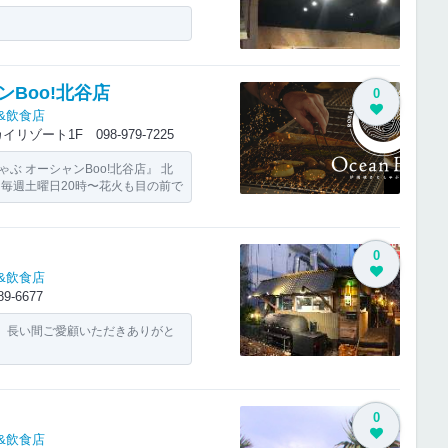
Boo!北谷店
0
&飲食店
 マカイリゾート1F
098-979-7225
ぶ オーシャンBoo!北谷店』 北
、毎週土曜日20時〜花火も目の前で
0
&飲食店
89-6677
す。長い間ご愛顧いただきありがと
0
&飲食店