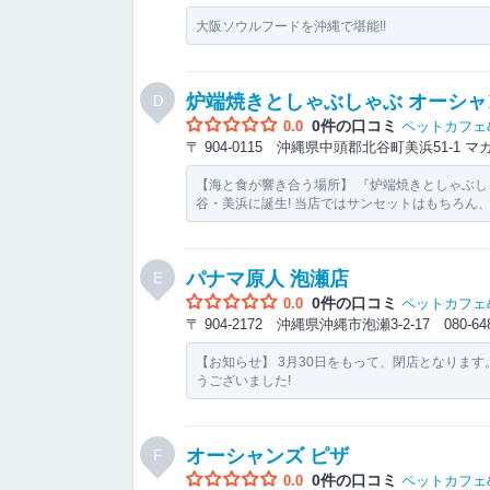
大阪ソウルフードを沖縄で堪能!!
炉端焼きとしゃぶしゃぶ オーシャン
D
0件の口コミ
0.0
ペットカフェ
〒 904-0115 沖縄県中頭郡北谷町美浜51-1
【海と食が響き合う場所】 『炉端焼きとしゃぶしゃ
谷・美浜に誕生! 当店ではサンセットはもちろん
パナマ原人 泡瀬店
E
0件の口コミ
0.0
ペットカフェ
〒 904-2172 沖縄県沖縄市泡瀬3-2-17
080-64
【お知らせ】 3月30日をもって、閉店となりま
うございました!
オーシャンズ ピザ
F
0件の口コミ
0.0
ペットカフェ