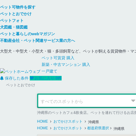
ペット可物件を探す
ペットとおでかけ
ペットフォト
犬図鑑・猫図鑑
ペットと暮らしのwebマガジン
不動産会社・ペット関連サービス業の方へ
大型犬・中型犬・小型犬・猫・多頭飼育など、ペットが飼える賃貸物件・マ
ペット可
賃貸
購入
新築・中古
マンション
購入
一戸建て
保存した条件
お気に入り
0
件
ペットとおでかけ
沖縄県のペットカフェ&飲食店。ペットを連れて行けるお店
HOME
おでかけスポット
沖縄県
HOME
おでかけスポット
都道府県選択
沖縄県