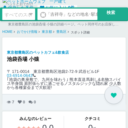
一戸建て
ペットとおでかけ
保存した条件
お気に入り
0
件
東京都豊島区の池袋呑場 小猿の詳細ページ。ペット同伴可のお店探しならペットホームウェブ。ペット可賃貸のお部屋探し、ペット可マンション購入のご検討時にもご利用ください。
HOME
おでかけ情報
東京都
豊島区
スポット詳細
東京都豊島区のペットカフェ&飲食店
池袋呑場 小猿
〒 171-0014
東京都豊島区池袋2-72-9 武谷ビル1F
03-6914-0643
｢池袋の奥座敷で、九州を味わう｣ 熊本直送馬刺し&名物スパイ
ス半身鶏 肩肘張らずに過ごせるノスタルジックな隠れ家 少人数
から各種宴会まで大歓迎!
7
0
0
みんなのレビュー
クチコミ
0.0
0