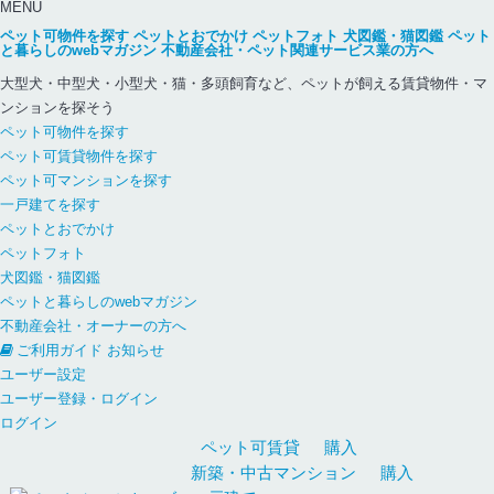
MENU
ペット可物件を探す
ペットとおでかけ
ペットフォト
犬図鑑・猫図鑑
ペット
と暮らしのwebマガジン
不動産会社・ペット関連サービス業の方へ
大型犬・中型犬・小型犬・猫・多頭飼育など、ペットが飼える賃貸物件・マ
ンションを探そう
ペット可物件を探す
ペット可賃貸物件を探す
ペット可マンションを探す
一戸建てを探す
ペットとおでかけ
ペットフォト
犬図鑑・猫図鑑
ペットと暮らしのwebマガジン
不動産会社・オーナーの方へ
ご利用ガイド
お知らせ
ユーザー設定
ユーザー登録・ログイン
ログイン
ペット可
賃貸
購入
新築・中古
マンション
購入