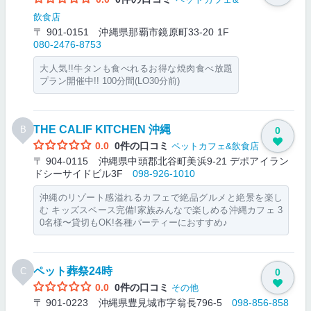
飲食店
〒 901-0151 沖縄県那覇市鏡原町33-20 1F
080-2476-8753
大人気!!牛タンも食べれるお得な焼肉食べ放題
プラン開催中!! 100分間(LO30分前)
THE CALIF KITCHEN 沖縄
B
0
0.0
0件の口コミ
ペットカフェ&飲食店
〒 904-0115 沖縄県中頭郡北谷町美浜9-21 デポアイラン
ドシーサイドビル3F
098-926-1010
沖縄のリゾート感溢れるカフェで絶品グルメと絶景を楽し
む キッズスペース完備!家族みんなで楽しめる沖縄カフェ 3
0名様〜貸切もOK!各種パーティーにおすすめ♪
ペット葬祭24時
C
0
0.0
0件の口コミ
その他
〒 901-0223 沖縄県豊見城市字翁長796-5
098-856-858