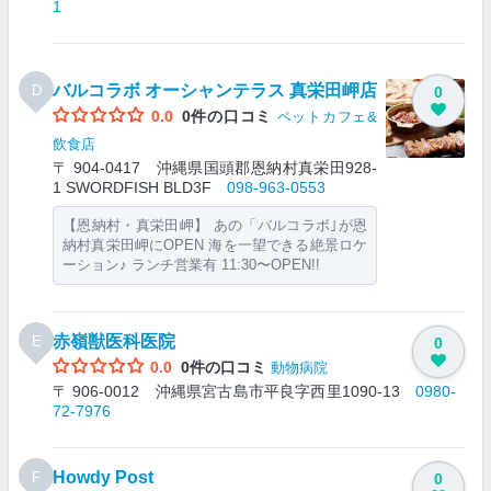
1
バルコラボ オーシャンテラス 真栄田岬店
D
0
0.0
0件の口コミ
ペットカフェ&
飲食店
〒 904-0417 沖縄県国頭郡恩納村真栄田928-
1 SWORDFISH BLD3F
098-963-0553
【恩納村・真栄田岬】 あの「バルコラボ｣が恩
納村真栄田岬にOPEN 海を一望できる絶景ロケ
ーション♪ ランチ営業有 11:30〜OPEN!!
赤嶺獣医科医院
E
0
0.0
0件の口コミ
動物病院
〒 906-0012 沖縄県宮古島市平良字西里1090-13
0980-
72-7976
Howdy Post
F
0