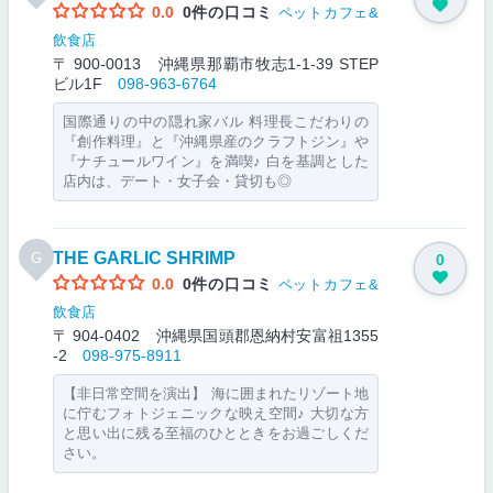
0.0
0件の口コミ
ペットカフェ&
飲食店
〒 900-0013 沖縄県那覇市牧志1-1-39 STEP
ビル1F
098-963-6764
国際通りの中の隠れ家バル 料理長こだわりの
『創作料理』と『沖縄県産のクラフトジン』や
『ナチュールワイン』を満喫♪ 白を基調とした
店内は、デート・女子会・貸切も◎
THE GARLIC SHRIMP
G
0
0.0
0件の口コミ
ペットカフェ&
飲食店
〒 904-0402 沖縄県国頭郡恩納村安富祖1355
-2
098-975-8911
【非日常空間を演出】 海に囲まれたリゾート地
に佇むフォトジェニックな映え空間♪ 大切な方
と思い出に残る至福のひとときをお過ごしくだ
さい。